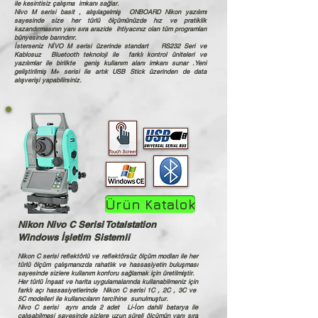
ile kesintisiz çalışma imkanı sağlar.
Nivo M serisi basit , alışılagelmiş ONBOARD Nikon yazılımı
sayesinde size her türlü ölçümünüzde hız ve pratiklik
kazandırmasının yanı sıra arazide ihtiyacınız olan tüm programları
bünyesinde barındırır.
İsterseniz NİVO M serisi üzerinde standart RS232 Seri ve
Kablosuz Bluetooth teknoloji ile farklı kontrol üniteleri ve
yazılımlar ile birlikte geniş kullanım alanı imkanı sunar .Yeni
geliştirilmiş M+ serisi ile artık USB Stick üzerinden de data
alışverişi yapabilirsiniz.
Ürün Katalok
Nikon Nivo C Serisi Totalstation
Windows
İşletim Sistemli
Nikon C serisi reflektörlü ve reflektörsüz ölçüm modları ile her
türlü ölçüm çalışmanızda rahatlık ve hassasiyetin buluşması
sayesinde sizlere kullanım konforu sağlamak için üretilmiştir.
Her türlü İnşaat ve harita uygulamalarında kullanabilmeniz için
farklı açı hassasiyetlerinde Nikon C serisi 1C , 2C , 3C ve
5C modelleri ile kullanıcıların tercihine sunulmuştur.
Nivo C serisi aynı anda 2 adet Li-İon dahili batarya ile
çalışabilmesi sayesinde sizlere uzun süreli ölçümün yanı sıra