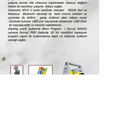
çalışma anında bile cihazınızı kapatmadan batarya değişim
imkanı ile kesintisiz çalışma imkanı sağlar.
İsterseniz NİVO C serisi üzerinde standart RS232 Seri ve
Kablosuz Bluetooth teknoloji ile farklı kontrol üniteleri ve
yazılımlar ile birlikte geniş kullanım alanı imkanı sunar
.Üzerinde bulunan USB port sayesinde datalarınızı USB Stick
ile kopyalayabilir ve transfer edebilirisiniz.
Alışılmış pratik kullanımlı Nikon Program ( Survey BASIC)
yanısıra Survey PRO Gelişmiş 3D Yol modülünü kapsayan
program yapısı ile kullanıcılarına basit ve Gelişmiş kullanım
olanağı sağlar.
Ürün Katalok
GEOMAX Zomm30PRO Totalstation
Windows İşletim Sistemli
GEOMAX Zoom30PRO serisi reflektörlü ve reflektörsüz ölçüm
modları ile her türlü ölçüm çalışmanızda rahatlık ve hassasiyetin