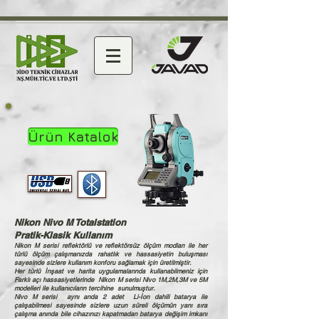
Ürün Katalok
Nikon Nivo M Totalstation
Pratik-Klasik Kullanım
Nikon M serisi reflektörlü ve reflektörsüz ölçüm modları ile her
türlü ölçüm çalışmanızda rahatlık ve hassasiyetin buluşması
sayesinde sizlere kullanım konforu sağlamak için üretilmiştir.
Her türlü İnşaat ve harita uygulamalarında kullanabilmeniz için
Farklı açı hassasiyetlerinde
Nikon M serisi Nivo 1M,2M,3M ve 5M
modelleri ile kullanıcıların tercihine sunulmuştur.
Nivo M serisi aynı anda 2 adet Li-İon dahili batarya ile
çalışabilmesi sayesinde sizlere uzun süreli ölçümün yanı sıra
çalışma anında bile cihazınızı kapatmadan batarya değişim imkanı