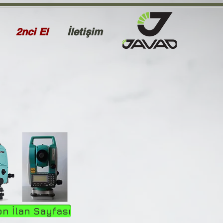
2nci El
İletişim
ion İlan Sayfası