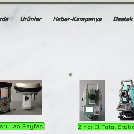
zda
Ürünler
Haber-Kampanya
Destek
arı İlan Sayfası
2 nci El Total Stat