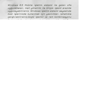
Windows 6.5 Mobile işletim sistemi ile gelen ofis
uygulamaları, mail yönetimi ile birçok işlemi arazide
uygulayabilirsiniz. Windows işletim sistemi sayesinde
özel işlerinizde kullanmak için yazılımları rahatlıkla
çalıştırabilirsiniz.Güçlü işlemci ve ram kombinasyonu
ile her türlü saha datasını kolaylıkla açabilen All Star
S-12 kontrol ünitesi, 8GB harici depolama kart yuvası
sayesinde büyütk harita ve geniş veri tabanızı
rahatlıkla saklar.
Sahada size 1-2 metre doğruluk sağlayan GPS alıcısı
ile, GNSS alıcısına gerek kalmadan DGPS konumunda
data alışverişi yapabilmenizi sağlarDahili 3MP
kamerası ile GIS datalarınızı okurken profesyonel veri
tabanı oluşturmanıza yardımcı olur
Ürün Katalok
Javad VICTOR-LS Kontrol Ünitesi
VİCTOR-LS Kontrol Ünitesi JAVAD GNSS ürünleri ile birlikte
kullanım için JAVAD tarafından özel olarak tasarlanmış ve
üretilmiş bir üründür.
VİCTOR-LS arazi koşullarında sağlam , güçlü ,düşmelere