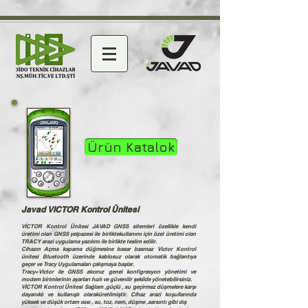
Ürün Katalok
Javad VICTOR Kontrol Ünitesi
VİCTOR Kontrol Ünitesi JAVAD GNSS sitemleri özellikle kendi
üretimi olan GNSS yelpazesi ile birliktekullanımı için özel üretimi olan
TRACY arazi uygulama yazılımı ile birlikte teslim edilir.
Cihazın Açma kapama düğmesine basar basmaz Victor Kontrol
ünitesi Bluetooth üzerinde kablosuz olarak otomatik bağlantıya
geçer ve Tracy Uygulamaları çalışmaya başlar.
Tracy+Victor ile GNSS alıcınız genel konfigrasyon yönetimi ve
modem birimlerinin ayarları hızlı ve güvenilir şekilde yönetebilirsiniz.
VİCTOR Kontrol Ünitesi Sağlam ,güçlü , su geçirmez düşmelere karşı
dayanıklı ve kullanışlı olaraküretilmiştir. Cihaz arazi koşullarında
yüksek ve düşük ortam ısısı , su, toz, nem, düşme ,sarsıntı gibi dış