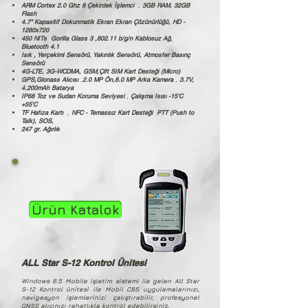
ARM Cortex 2.0 Ghz 8 Çekirdek İşlemci
,
3GB RAM, 32GB
Flash
4.7" Kapasitif Dokunmatik Ekran
Ekran Çözünürlüğü, HD -
1280x720
450 NITs
Gorilla Glass 3 ,802.11 b/g/n Kablosuz Ağ,
Bluetooth 4.1
Isık , Yerçekimi Sensörü, Yakınlık Sensörü, Atmosfer Basınç
Sensörü
4G-LTE, 3G-WCDMA, GSM,Çift SIM Kart Desteği (Micro)
GPS,Glonass Alıcısı
,
2.0 MP Ön,8.0 MP Arka Kamera
,
3.7V,
4.200mAh Batarya
IP68 Toz ve Sudan Koruma Seviyesi
,
Çalışma Isısı -15’C
+55’C
TF Hafıza Kartı
,
NFC - Temassız Kart Desteği
PTT (Push to
Talk), SOS,
247 gr. Ağırlık
Ürün Katalok
ALL Star S-12 Kontrol Ünitesi
Windows 6.5 Mobile işletim sistemi ile gelen All Star
S-12 Kontrol ünitesi ile Mobil CBS uygulamalarınızı,
navigasyon işlemlerinizi çalıştırabilir, profesyonel
GNSS alıcınızı rahatlıkla kontrol edebilirsiniz.