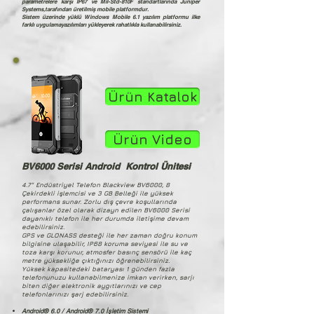
parametrelere karşı IP67 ve Mil-Std-810F standartlarında Juniper
Systems,tarafından üretilmiş mobile platformdur.
Sistem üzerinde yüklü Windows Mobile 6.1 yazılım platformu ilke
farklı uygulamayazılımları yükleyerek rahatlıkla kullanabilirsiniz.
Ürün Katalok
Ürün Video
BV6000 Serisi Android Kontrol Ünitesi
4.7" Endüstriyel Telefon Blackview BV6000, 8
Çekirdekli işlemcisi ve 3 GB Belleği ile yüksek
performans sunar. Zorlu dış çevre koşullarında
çalışanlar özel olarak dizayn edilen BV6000 Serisi
dayanıklı telefon ile her durumda iletişime devam
edebilirsiniz.
GPS ve GLONASS desteği ile her zaman doğru konum
bilgisine ulaşabilir, IP68 koruma seviyesi ile su ve
toza karşı korunur, atmosfer basınç sensörü ile kaç
metre yüksekliğe çıktığınızı öğrenebilirsiniz.
Yüksek kapasitedeki bataryası 1 günden fazla
telefonunuzu kullanabilmenize imkan verirken, sarjı
biten diğer elektronik aygıtlarınızı ve cep
telefonlarınızı şarj edebilirsiniz.
Android® 6.0 / Android® 7.0 İşletim Sistemi